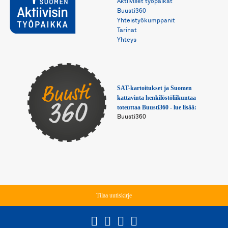
Aktiiviset työpaikat
Buusti360
Yhteistyökumppanit
Tarinat
Yhteys
SAT-kartoitukset ja Suomen 
kattavinta henkilöstöliikuntaa 
toteuttaa Buusti360 - lue lisää:
Buusti360
Tilaa uutiskirje