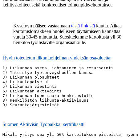
kehityskohteet sekä konkreettiset toimenpide-ehdotukset.
Kyselyyn pääsee vastaamaan
tästä linkistä
kautta. Aikaa
kartoituslomakkeen huolelliseen täyttämiseen kannattaa
varata 30-45 minuuttia. Suosittelemme kartoitusta yli 30
henkilöä työllistäville organisaatioille.
Hyvin toteutetun liikuntaohjelman yhdeksän osa-aluetta:
1) Liikunnan asema, johtaminen ja resursointi

2) Yhteistyö työterveyshuollon kanssa

3) Liikunnan olosuhteet

4) Liikuntapalvelut

5) Liikunnan viestintä

6) Liikuntaan aktivointi

7) Liikunnan tuen määrä henkilöstölle

8) Henkilöstön liikunta-aktiivisuus

9) Seurantajärjestelmät
Suomen Aktiivisin Työpaikka -sertifikaatti
Mikäli yritys saa yli 50% kartoituksen pisteistä, myönn