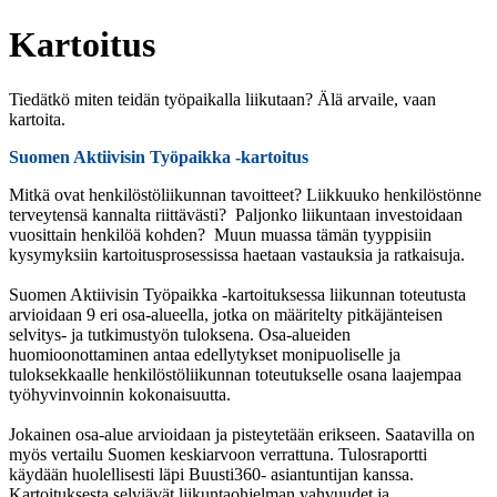
Kartoitus
Tiedätkö miten teidän työpaikalla liikutaan? Älä arvaile, vaan
kartoita.
Suomen Aktiivisin Työpaikka -kartoitus
Mitkä ovat henkilöstöliikunnan tavoitteet? Liikkuuko henkilöstönne
terveytensä kannalta riittävästi? Paljonko liikuntaan investoidaan
vuosittain henkilöä kohden? Muun muassa tämän tyyppisiin
kysymyksiin kartoitusprosessissa haetaan vastauksia ja ratkaisuja.
Suomen Aktiivisin Työpaikka -kartoituksessa liikunnan toteutusta
arvioidaan 9 eri osa-alueella, jotka on määritelty pitkäjänteisen
selvitys- ja tutkimustyön tuloksena. Osa-alueiden
huomioonottaminen antaa edellytykset monipuoliselle ja
tuloksekkaalle henkilöstöliikunnan toteutukselle osana laajempaa
työhyvinvoinnin kokonaisuutta.
Jokainen osa-alue arvioidaan ja pisteytetään erikseen. Saatavilla on
myös vertailu Suomen keskiarvoon verrattuna. Tulosraportti
käydään huolellisesti läpi Buusti360- asiantuntijan kanssa.
Kartoituksesta selviävät liikuntaohjelman vahvuudet ja