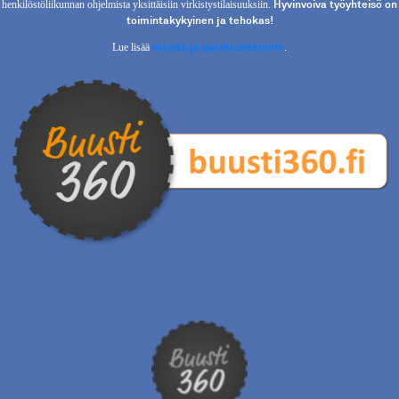
Hyvinvoiva työyhteisö on
henkilöstöliikunnan ohjelmista yksittäisiin virkistystilaisuuksiin.
toimintakykyinen ja tehokas!
meistä ja palveluistamme
Lue lisää
.