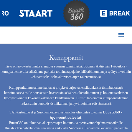
menu
Kumppanit
Tieto on arvokasta, mutta ei muutu suoraan toiminnaksi. Suomen Aktiivisin Työpaikka -
kumppanien avulla edistämme parhaita toimintatapoja henkilöstöliikunnan ja työhyvinvoinnin
kehittämiseksi sekä aktiivisen arjen rakentamiseksi.
Kumppanitunnustamme kantavat yritykset tarjoavat ensiluokkaisia täsmäratkaisuja
kartoituksessa esille nousseisiin haasteiisin sekä henkilöstöliikunnan ja kokonaisvaltaisen
työhyvinvoinnin kokonaisvaltaiseen kehittämiseen. Tutustu tarkemmin kumppaneidemme
ratkaisuihin henkilöstösi liikunnan ja hyvinvoinnin edistämisessä.
Buusti360 -
SAT-kartoitukset ja Suomen kattavinta henkilöstöliikuntaa toteuttaa
hyvinvointipalvelut
.
Buusti360 on liikunnan aluejärjestöjen liikunta- ja hyvinvointiohjelma työpaikoille.
Buusti360:n palvelut ovat saatavilla kaikkialla Suomessa. Tuotamme kattavasti palveluita