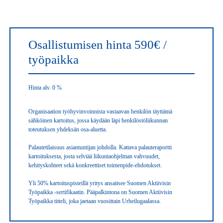
Osallistumisen hinta 590€ /
työpaikka
Hinta alv. 0 %
Organisaation työhyvinvoinnista vastaavan henkilön täyttämä 
sähköinen kartoitus, jossa käydään läpi henkilöstöliikunnan 
toteutuksen yhdeksän osa-aluetta.

Palautetilaisuus asiantuntijan johdolla. Kattava palauteraportti 
kartoituksesta, josta selviää liikuntaohjelman vahvuudet, 
kehityskohteet sekä konkreettiset toimenpide-ehdotukset.

Yli 50% kartoituspisteillä yritys ansaitsee Suomen Aktiivisin 
Työpaikka -sertifikaatin. Pääpalkintona on Suomen Aktiivisin 
Työpaikka titteli, joka jaetaan vuosittain Urheilugaalassa.