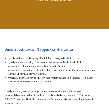
Suomen Aktiivisin Työpaikka -kartoitus
Osallistuminen onnistuu täyttämällä kartoituskysely
tästä linkistä
.
Kyselyn tulee täyttää työhyvinvoinnista vastaava henkilö tai tiimi.
Vastaamiseen kannattaa varata aikaa noin 30-60 min.
Vastaamisen tueksi tarvitset mahdolliset työhyvinvoinnin toimintasuunnitelmat
ja muut liikuntaan liittyvät tilastot.
Kyselyssä kysytään myös yhteistyöstä työterveyshuollon kanssa, joten siihen
liittyvät dokumentit on hyvä olla esillä.
Kyselyn täytettyäsi asiantuntija on automaattisesti sinuun yhteydessä
palautetilaisuuden osalta. Kilpailuun osallistumisaika on vuoden 2025 osalta
1.11.2025 saakka. Huomioithan, että myös palautetilaisuus tulee olla pidettynä
tähän mennessä.