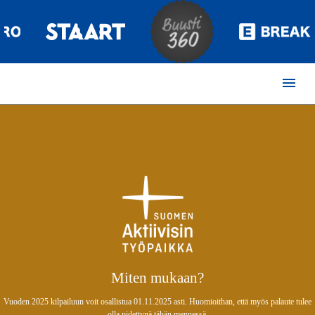
menu
Miten mukaan?
Vuoden 2025 kilpailuun voit osallistua 01.11.2025 asti. Huomioithan, että myös palaute tulee
olla pidettynä tähän mennessä.