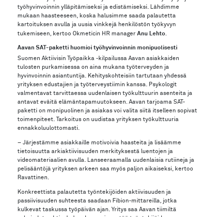
työhyvinvoinnin ylläpitämiseksi ja edistämiseksi. Lähdimme
mukaan haasteeseen, koska halusimme saada palautetta
kartoituksen avulla ja uusia vinkkejä henkilöstön työkyvyn
Anu Lehto
tukemiseen, kertoo Okmeticin HR manager
.
Aavan SAT-paketti huomioi työhyvinvoinnin monipuolisesti
Suomen Aktiivisin Työpaikka -kilpailussa Aavan asiakkaiden
tulosten purkamisessa on aina mukana työterveyden ja
hyvinvoinnin asiantuntija. Kehityskohteisiin tartutaan yhdessä
yrityksen edustajien ja työterveystiimin kanssa. Psykologit
valmentavat tarvittaessa uudenlaisen työkulttuurin asenteita ja
antavat eväitä elämäntapamuutokseen. Aavan tarjoama SAT-
paketti on monipuolinen ja asiakas voi valita siitä itselleen sopivat
toimenpiteet. Tarkoitus on uudistaa yrityksen työkulttuuria
ennakkoluulottomasti.
– Järjestämme asiakkaille motivoivia haasteita ja lisäämme
tietoisuutta arkiaktiivisuuden merkityksestä luentojen ja
videomateriaalien avulla. Lanseeraamalla uudenlaisia rutiineja ja
pelisääntöjä yrityksen arkeen saa myös paljon aikaiseksi, kertoo
Ravattinen.
Konkreettista palautetta työntekijöiden aktiivisuuden ja
passiivisuuden suhteesta saadaan Fibion-mittareilla, jotka
kulkevat taskussa työpäivän ajan. Yritys saa Aavan tiimiltä