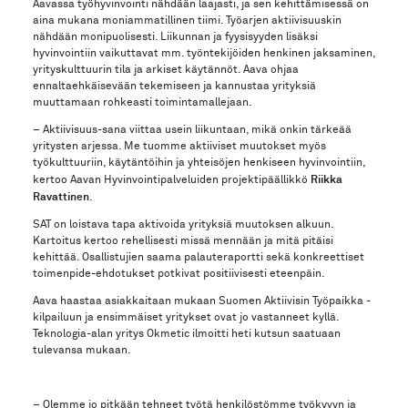
Aavassa työhyvinvointi nähdään laajasti, ja sen kehittämisessä on
aina mukana moniammatillinen tiimi. Työarjen aktiivisuuskin
nähdään monipuolisesti. Liikunnan ja fyysisyyden lisäksi
hyvinvointiin vaikuttavat mm. työntekijöiden henkinen jaksaminen,
yrityskulttuurin tila ja arkiset käytännöt. Aava ohjaa
ennaltaehkäisevään tekemiseen ja kannustaa yrityksiä
muuttamaan rohkeasti toimintamallejaan.
– Aktiivisuus-sana viittaa usein liikuntaan, mikä onkin tärkeää
yritysten arjessa. Me tuomme aktiiviset muutokset myös
työkulttuuriin, käytäntöihin ja yhteisöjen henkiseen hyvinvointiin,
Riikka
kertoo Aavan Hyvinvointipalveluiden projektipäällikkö
Ravattinen
.
SAT on loistava tapa aktivoida yrityksiä muutoksen alkuun.
Kartoitus kertoo rehellisesti missä mennään ja mitä pitäisi
kehittää. Osallistujien saama palauteraportti sekä konkreettiset
toimenpide-ehdotukset potkivat positiivisesti eteenpäin.
Aava haastaa asiakkaitaan mukaan Suomen Aktiivisin Työpaikka -
kilpailuun ja ensimmäiset yritykset ovat jo vastanneet kyllä.
Teknologia-alan yritys Okmetic ilmoitti heti kutsun saatuaan
tulevansa mukaan.
– Olemme jo pitkään tehneet työtä henkilöstömme työkyvyn ja