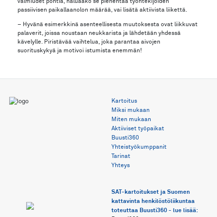
valmiudet pohtia, haluaako se pienentää työntekijöiden
passiivisen paikallaanolon määrää, vai lisätä aktiivista liikettä.
– Hyvänä esimerkkinä asenteellisesta muutoksesta ovat liikkuvat
palaverit, joissa noustaan neukkarista ja lähdetään yhdessä
kävelylle. Piristävää vaihtelua, joka parantaa aivojen
suorituskykyä ja motivoi istumista enemmän!
Kartoitus
Miksi mukaan
Miten mukaan
Aktiiviset työpaikat
Buusti360
Yhteistyökumppanit
Tarinat
Yhteys
SAT-kartoitukset ja Suomen 
kattavinta henkilöstöliikuntaa 
toteuttaa Buusti360 - lue lisää: