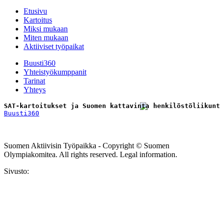
Etusivu
Kartoitus
Miksi mukaan
Miten mukaan
Aktiiviset työpaikat
Buusti360
Yhteistyökumppanit
Tarinat
Yhteys
SAT-kartoitukset ja Suomen kattavinta henkilöstöliikunt
Buusti360
Tilaa uutiskirje
Suomen Aktiivisin Työpaikka - Copyright © Suomen
Olympiakomitea. All rights reserved. Legal information.
Sivusto: