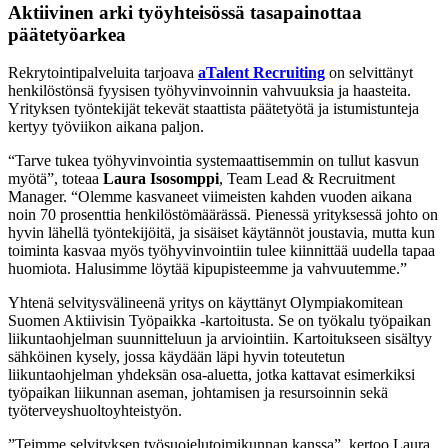
Aktiivinen arki työyhteisössä tasapainottaa
päätetyöarkea
Rekrytointipalveluita tarjoava
aTalent Recruiting
on selvittänyt
henkilöstönsä fyysisen työhyvinvoinnin vahvuuksia ja haasteita.
Yrityksen työntekijät tekevät staattista päätetyötä ja istumistunteja
kertyy työviikon aikana paljon.
“Tarve tukea työhyvinvointia systemaattisemmin on tullut kasvun
myötä”, toteaa
Laura Isosomppi
, Team Lead & Recruitment
Manager. “Olemme kasvaneet viimeisten kahden vuoden aikana
noin 70 prosenttia henkilöstömäärässä. Pienessä yrityksessä johto on
hyvin lähellä työntekijöitä, ja sisäiset käytännöt joustavia, mutta kun
toiminta kasvaa myös työhyvinvointiin tulee kiinnittää uudella tapaa
huomiota. Halusimme löytää kipupisteemme ja vahvuutemme.”
Yhtenä selvitysvälineenä yritys on käyttänyt Olympiakomitean
Suomen Aktiivisin Työpaikka -kartoitusta. Se on työkalu työpaikan
liikuntaohjelman suunnitteluun ja arviointiin. Kartoitukseen sisältyy
sähköinen kysely, jossa käydään läpi hyvin toteutetun
liikuntaohjelman yhdeksän osa-aluetta, jotka kattavat esimerkiksi
työpaikan liikunnan aseman, johtamisen ja resursoinnin sekä
työterveyshuoltoyhteistyön.
”Teimme selvityksen työsuojelutoimikunnan kanssa”, kertoo Laura.