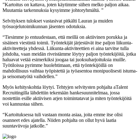
”Kartoitus on kattava, joten käytimme siihen melko paljon aikaa.
Muutamia tarkennuksia kysyimme johtoryhmältä. ”
Selvityksen tulokset vastasivat pitkälti Lauran ja muiden
työsuojelutoimikunnan jäsenten odotuksia.
“Tiesimme jo entuudestaan, että meillä on aktiivinen porukka ja
sisäinen viestintä toimii. Työntekijät järjestävät itse paljon liikunta-
aktiviteetteja yhdessä. Liikunta-aktiviteettien ei aina tarvitse tulla
johdolta, vaan meidän riveistämme löytyy paljon työntekijöitä, jotka
haluavat vetää esimerkiksi joogaa tai juoksuharjoituksia muille.
Työtiloissa pyrimme huolehtimaan, että työntekijöillä on
mahdollisuus vaihtaa työpistettä ja työasentoa monipuolisesti istuma-
ja seisomatyötä vaihdellen.”
Myös kehityskohtia löytyi. Tehtyjen selvitysten pohjalta aTalent
Recruitingilla lähdettiin tekemään hankesuunnitelmaa, jossa
nostettiin esille aktiivisen arjen toimintatavat ja miten työntekijöitä
voi kannustaa siihen.
“Kartoituksessa tuli vastaan monta asiaa, joita emme itse olisi
osanneet edes ajatella. Niiden pohjalta on ollut hyvä laatia
suuntaviivoja jatkolle.”