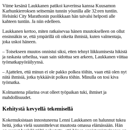
Viime kesänä Laukkanen patikoi kaverinsa kanssa Kuusamon
Karhunkierroksen seitsemän tunnin yöunilla alle 32:een tuntiin.
Helsinki City Marathonin puolikkaan hän taivalsi helposti alle
kahteen tuntiin. Ja niin edelleen.
Laukkanen kertoo, miten ratkaisevaa hänen muutokselleen on ollut
ensinnäkin se, että ympärillä oli oikeita ihmisiä, kuten valmentaja,
joka uskoi häneen.
– Toisekseen muutos onnistui siksi, etten tehnyt liikkumisesta hikistä
ja raskasta urheilua, vaan sain sidottua sen arkeen, Laukkanen viittaa
työmatkapyöräilyynsä.
– Ajattelen, että minun ei ole pakko polkea töihin, vaan että olen nyt
niitä ihmisiä, jotka tykkäävät polkea töihin. Minulla on tosi kiva
työmatka.
Kolmantena pilarina ovat olleet työpaikan tuki, ihmiset ja
mahdollisuudet.
Kehitystä kevyellä tekemisellä
Kokemuksistaan innostuneena Lenni Laukkanen on halunnut tukea
heitä, jotka vielä suunnittelevat muutosta omassa elämässään. Hän