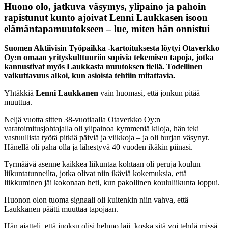
Huono olo, jatkuva väsymys, ylipaino ja pahoin
rapistunut kunto ajoivat Lenni Laukkasen isoon
elämäntapamuutokseen – lue, miten hän onnistui
Suomen Aktiivisin Työpaikka -kartoituksesta löytyi Otaverkko
Oy:n omaan yrityskulttuuriin sopivia tekemisen tapoja, jotka
kannustivat myös Laukkasta muutoksen tiellä. Todellinen
vaikuttavuus alkoi, kun asioista tehtiin mitattavia.
Yhtäkkiä
Lenni Laukkanen
vain huomasi, että jonkun pitää
muuttua.
Neljä vuotta sitten 38-vuotiaalla Otaverkko Oy:n
varatoimitusjohtajalla oli ylipainoa kymmeniä kiloja, hän teki
vastuullista työtä pitkiä päiviä ja viikkoja – ja oli hurjan väsynyt.
Hänellä oli paha olla ja lähestyvä 40 vuoden ikäkin piinasi.
Tyrmäävä asenne kaikkea liikuntaa kohtaan oli peruja koulun
liikuntatunneilta, jotka olivat niin ikäviä kokemuksia, että
liikkuminen jäi kokonaan heti, kun pakollinen koululiikunta loppui.
Huonon olon tuoma signaali oli kuitenkin niin vahva, että
Laukkanen päätti muuttaa tapojaan.
Hän ajatteli, että juoksu olisi helppo laji, koska sitä voi tehdä missä