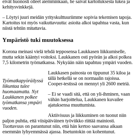
eivät huonosti olleet aiemminkaan, he saivat kartoituksesta tukea ja
kehitysvinkkejä.
– Löytyi juuri meidän yrityskulttuuriimme sopivia tekemisen tapoja.
Kartoitus toi myös vaikuttavuutta: asioita alkoi tapahtua vasta, kun
niistä tehtiin mitattavia.
Ympäristö tuki muutoksessa
Korona meinasi vielä tehdä tepposensa Laukkasen liikkumiselle,
mutta sekin kääntyi voitoksi. Laukkanen osti pyörän ja alkoi polkea
7,5 kilometrin työmatkansa. Nykyään näin tapahtuu ympäri vuoden.
Laukkasen painosta on tippunut 35 kiloa ja
tällä hetkellä se on normaalin rajoissa.
Työmatkapyöräilyssä
Cooper-testissä on mennyt yli 2600 metriä.
liikuntaa tulee
huomaamatta. Nyt
– Ei se vaadi sitä, että on yli-ihminen, vaan
Laukkanen polkee
vähän harjoittelua, Laukkanen kuvailee
työmatkansa ympäri
ajatuksensa muuttumista.
vuoden.
Aktiivisuus ja liikkuminen on tuonut niin
paljon puhtia, että viisipäiväinen työviikko riittää mainiosti.
Tuottavuus on parantunut niin, että hän kertoo saavansa aikaan
enemmän lyhyemmässä ajassa. Itsetuntokin on kohentunut.