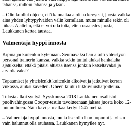
tahansa, milloin tahansa ja yksin.
– Olin kuullut ohjeen, että kannattaa aloittaa kevyesti, juosta vaikka
aina yhden lyhtypylväiden välin kerrallaan, mutta minulle sekin oli
liikaa. Ajattelin, että ei voi olla totta, etten osaa edes juosta,
Laukkanen kertaa taustaa.
Valmentaja hyppi innosta
Kipinä jäi kuitenkin kytemään. Seuraavaksi hän aloitti yhteistyön
personal trainerin kanssa, vaikka sekin tuntui aluksi hankalalta
ajatukselta: ettäkö pitäisi altistaa itsensä jonkun katseltavaksi ja
arvioitavaksi?
Tapaamiset ja yhteislenkit kuitenkin alkoivat ja jatkuivat kerran
viikossa, aluksi kävellen. Oheen kuului liikkuvuusharjoittelua.
Tulosta alkoi syntyä. Syyskuussa 2018 Laukkanen osallistui
puolivahingossa Cooper-testiin tavoitteenaan jaksaa juosta koko 12-
minuuttinen. Näin kävi ja matkaa kertyi 1545 metriä.
– Valmentaja hyppi innosta, mutta itse olin ihan uupunut ja olisin
vain halunnut olla rauhassa, Laukkanen hymyilee nyt.