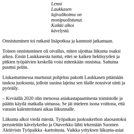
Lenni
Laukkasen
lajivalikoima on
monipuolistunut.
Kaikki alkoi
kävelystä.
Onnistuminen toi rutkasti lisäpotkua ja kannusti jatkamaan.
Toinen onnistuminen oli oivallus, miten sijoittaa liikunta osaksi
arkea. Ensin Laukkasesta tuntui, ettei se kaiken hektisyyden ja
pitkien työpäivien keskellä voisi mitenkään onnistua. Sattuma
puuttui peliin.
Liukastumisessa murtunut pohjeluu pakotti Laukkasen pitämään
taukoa juoksusta, jolloin uusina lajeina sen tilalle nousivat uinti ja
pyöräily.
– Keväällä 2020 olin menossa asiakastapaamisesta toimistolle ja
päätin käydä matkalla uimassa. Se jäi mieleen isona voittona, että
varasin kalenteristani aikaa liikunnalle.
Liikunta alkoi viedä miestä. Työpaikan juoksukerhon alaosastoksi
perustettiin kävelykerho ja Otaverkko lähti tekemään Suomen
Aktiivisin Työpaikka -kartoitusta. Vaikka yrityksen liikunta-asiat