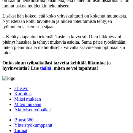
on saanut henkilöstöltä palautetta, että hänen onnistumistarinansa on
luonut uskoa muidenkin tekemiseen.
Lisäksi hän kokee, että koko yrityskulttuuri on kokenut muutoksia.
Nyt edetään kohti tavoitteita ja niiden toteutumista tehtyjen
työtuntien laskemisen sijaan.
– Kehitys tapahtuu tekemällä asioita kevyesti. Olen liikkuessani
pitänyt hauskaa ja tehnyt mukavia asioita. Sama pätee työelämään:
miten pienimmällä mahdollisella vaivalla saavutetaan optimaalisin
tulos.
Onko sinun työpaikallasi tarvetta kehittää liikuntaa ja
hyvinvointia? Lue
täältä
, miten se voi tapahtua!
Etusivu
Kartoitus
Miksi mukaan
Miten mukaan
Aktiiviset työpaikat
Buusti360
Yhteistyökumppanit
Tarinat