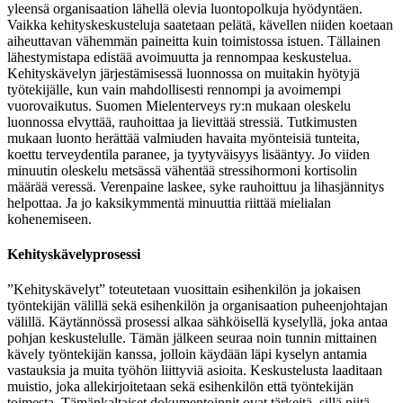
yleensä organisaation lähellä olevia luontopolkuja hyödyntäen.
Vaikka kehityskeskusteluja saatetaan pelätä, kävellen niiden koetaan
aiheuttavan vähemmän paineitta kuin toimistossa istuen. Tällainen
lähestymistapa edistää avoimuutta ja rennompaa keskustelua.
Kehityskävelyn järjestämisessä luonnossa on muitakin hyötyjä
työtekijälle, kun vain mahdollisesti rennompi ja avoimempi
vuorovaikutus. Suomen Mielenterveys ry:n mukaan oleskelu
luonnossa elvyttää, rauhoittaa ja lievittää stressiä. Tutkimusten
mukaan luonto herättää valmiuden havaita myönteisiä tunteita,
koettu terveydentila paranee, ja tyytyväisyys lisääntyy. Jo viiden
minuutin oleskelu metsässä vähentää stressihormoni kortisolin
määrää veressä. Verenpaine laskee, syke rauhoittuu ja lihasjännitys
helpottaa. Ja jo kaksikymmentä minuuttia riittää mielialan
kohenemiseen.
Kehityskävelyprosessi
”Kehityskävelyt” toteutetaan vuosittain esihenkilön ja jokaisen
työntekijän välillä sekä esihenkilön ja organisaation puheenjohtajan
välillä. Käytännössä prosessi alkaa sähköisellä kyselyllä, joka antaa
pohjan keskustelulle. Tämän jälkeen seuraa noin tunnin mittainen
kävely työntekijän kanssa, jolloin käydään läpi kyselyn antamia
vastauksia ja muita työhön liittyviä asioita. Keskustelusta laaditaan
muistio, joka allekirjoitetaan sekä esihenkilön että työntekijän
toimesta. Tämänkaltaiset dokumentoinnit ovat tärkeitä, sillä niitä