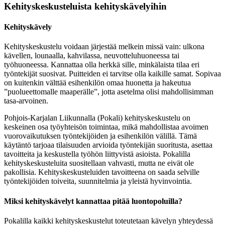
Kehityskeskusteluista kehityskävelyihin
Kehityskävely
Kehityskeskustelu voidaan järjestää melkein missä vain: ulkona
kävellen, lounaalla, kahvilassa, neuvotteluhuoneessa tai
työhuoneessa. Kannattaa olla herkkä sille, minkälaista tilaa eri
työntekijät suosivat. Puitteiden ei tarvitse olla kaikille samat. Sopivaa
on kuitenkin välttää esihenkilön omaa huonetta ja hakeutua
”puolueettomalle maaperälle”, jotta asetelma olisi mahdollisimman
tasa-arvoinen.
Pohjois-Karjalan Liikunnalla (Pokali) kehityskeskustelu on
keskeinen osa työyhteisön toimintaa, mikä mahdollistaa avoimen
vuorovaikutuksen työntekijöiden ja esihenkilön välillä. Tämä
käytäntö tarjoaa tilaisuuden arvioida työntekijän suoritusta, asettaa
tavoitteita ja keskustella työhön liittyvistä asioista. Pokalilla
kehityskeskusteluita suositellaan vahvasti, mutta ne eivät ole
pakollisia. Kehityskeskusteluiden tavoitteena on saada selville
työntekijöiden toiveita, suunnitelmia ja yleistä hyvinvointia.
Miksi kehityskävelyt kannattaa pitää luontopoluilla?
Pokalilla kaikki kehityskeskustelut toteutetaan kävelyn yhteydessä