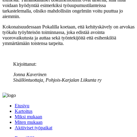
voidaan hyödyntää esimerkiksi työuupumustilanteissa
tarkastelemalla, olisiko mahdollisiin ongelmiin voitu puuttua jo
aiemmin.
Kokonaisuudessaan Pokalilla koetaan, että kehityskävely on arvokas
työkalu työyhteisön toiminnassa, joka edistää avointa
vuorovaikutusta ja auttaa sekä työntekijöitä että esihenkilöä
ymmärtämään toistensa tarpeita.
Kirjoittanut:
Jonna Kaverinen
Sisällöntuottaja, Pohjois-Karjalan Liikunta ry
Etusivu
Kartoitus
Miksi mukaan
Miten mukaan
Aktiiviset työpaikat