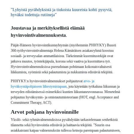
”Lyhyistä pyrähdyksistä ja tiukoista kuureista kohti pysyviä,
hyväksi todettuja rutiineja”
Joustavaa ja merkityksellistä elämää
hyvinvointivalmennuksesta
.
Päijät-Hämeen hyvinvointikuntayhtymän (myöhemmin PHHYKY) Buusti
360-työhyvinvointivalmentaja Helena Kämäräisen asiakasryhmä koostuu
sosiaali- ja terveysalan ammattilaisista. Tärkeimmät kuormitustekijät ovat
jatkuva muutos, työntekijäpula, korona sekä vaativa ja kuormittava työ.
Hyvinvointivalmennuksissa pureudutaan pohtimaan kokonaisvaltaisesti
liikkumista, syömistä sekä palautumista ja nukkumista edistäviä tekijöitä.
PHHYKY:n hyvinvointivalmennukset pohjautuvat
arvo- ja
hyväksyntäpohjaiseen lähestymistapaan
, jota käytetään työkaluna liikunnan ja
terveyden edistämisessä esimerkiksi kuntien liikuntaneuvonnassa. Menetelmä
pohjautuu hyväksymis- ja omistautumisteoriaan (HOT, engl. Acceptance and
Commitment Therapy, ACT).
Arvot pohjana hyvinvoinnille
Yksilö- sekä ryhmävalmennuksissa pysähdytään tarkastelemaan senhetkistä
tilannetta sekä hyvinvointia edistäviä ja haittaavia tekijöitä. ”Suurin osa
asiakkaistani kaipaa valmennuksiin tullessa keinoja parempaan palautumiseen,