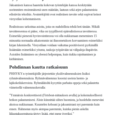
Jaksamisen kanssa haasteita kokevan työntekijän kanssa keskitytään
useimmiten ensimmäisenä unen määrään, laatuun sekä arjen palautumista
edistäviin tekoihin. Avaintekijöitä ovat realistinen tavoite sekä sopivat keinot
vireystilan kohentamiseen.
Realistisuus tarkoittaa asioita, joita on mahdollista tehdä heti tänään. Mikäli
tavoitteeseensa ei pääse, vika on tyypillisesti epärealistisessa tavoitteessa.
Esimerkki pienestä hyvinvointiteosta voi olla nukkumaan meneminen 15
minuuttia normaalia aikaisemmin tai iltasometuksen korvaaminen esimerkiksi
kirjan lukemisella. Vireystilaan voidaan vaikuttaa positiivisesti pyrkimällä
lisäämään esimerkiksi yöunta, taukoja työpäivään tai välipaloja iltapäiviin.
Asioiden lisääminen on yleensä helpompaa, kuin tiukka rajoittaminen ja
kieltäminen.
Pohdinnan kautta ratkaisuun
PHHYKY:n työntekijöille järjestettiin yksilövalmennuksien lisäksi
ryhmävalmennuksia. Ryhmävalmennus koostui useista luento- ja
lajikokeilukerroista. Ryhmäläisiltä kysyttiin parhaita oppeja sekä palautetta
viimeisellä valmennuskerralla:
”Ymmärsin konkreettisesti (Firtsbeat-mittauksen avulla) ja kokemuksellisesti
heikon palautumiseni. Aloin kiinnittää siihen huomiota, ja huolehdin meneväni
akoissa nukkumaan. Kuuntelen kehoani ja jaksamistani nyt paremmin kuin
ennen. Hahmotan myös aiempaa paremmin, kuinka pienin askelin
liikuntakuormitusta täytyy lisätä, ettei mene överiksi.”