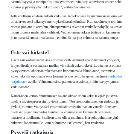
säännöllisyyttä ja monipuolisuutta syömiseen, vinkkejä aktiiviseen arkeen sekä
kipinää ja pysyvyyttä liikkumiseen.”, kertoo Kämäräinen.
Jotta edellisiin voidaan aidosti vaikuttaa, lähtökohtana valmennuksissa toimivat
omat arvot sekä näkemys merkityksellisestä elämästä. Kun tavoitteet ja toiminta
arjessa pohjautuu arvoihin, elintapamuutos rakentuu vankalle pohjalle, ja kestää
muun muassa mielenalan vaihtelut. Valmentajana tärkein tehtävä on kannustaa
ja tukea sekä auttaa oivaltamaan, ei niinkään tarjota valmiita ratkaisumuotteja.
Este vai hidaste?
Usein asiakaskohtaamisissa nousevat esille aiemmat epäonnistuneet yritykset,
lyhyet dieetit ja sosiaalisen median värittämät uskomukset. Luottamusta omaan
pystyvyyteen lähdetään rakentamaan kartoittamalla lähtötilanne, aiemmista
kokemuksista oppimalla sekä lisäämällä joustavuutta ajatusmaailmaan
erilaisten
harjoitusten
avulla. Valmennuksissa painotetaan asioita, joihin itse pystymme
vaikuttamaan.
Kämäräinen kertoo onnistumisen takana olevan usein kaksi tekijää: joustava
mieli ja muutosprosessin hyväksyminen. ”Jos asennoituminen on ehdoton ja
jäykkä, toiminta voi tyssätä ensimmäisiin esteisiin matkan varrella. Joustava
mieli sen sijaan ymmärtää tilanteen ja voimme etsiä keinon etenemiseen
haasteesta huolimatta. Itselleen tulee olla armollinen. Harvoin puhumme yhtä
ankarasti läheisimmille, kuin puhumme itsellemme”, hän täydentää.
Pysyviä ratkaisuja