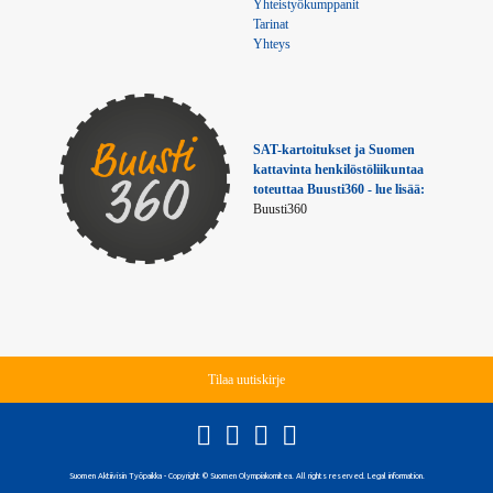
Yhteistyökumppanit
Tarinat
Yhteys
SAT-kartoitukset ja Suomen 
kattavinta henkilöstöliikuntaa 
toteuttaa Buusti360 - lue lisää:
Buusti360
Tilaa uutiskirje
Suomen Aktiivisin Työpaikka - Copyright © Suomen Olympiakomitea. All rights reserved. Legal information.