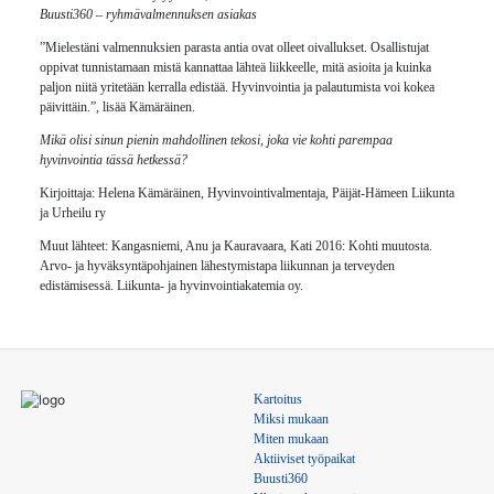
Buusti360 – ryhmävalmennuksen asiakas
”Mielestäni valmennuksien parasta antia ovat olleet oivallukset. Osallistujat
oppivat tunnistamaan mistä kannattaa lähteä liikkeelle, mitä asioita ja kuinka
paljon niitä yritetään kerralla edistää. Hyvinvointia ja palautumista voi kokea
päivittäin.”, lisää Kämäräinen.
Mikä olisi sinun pienin mahdollinen tekosi, joka vie kohti parempaa
hyvinvointia tässä hetkessä?
Kirjoittaja: Helena Kämäräinen, Hyvinvointivalmentaja, Päijät-Hämeen Liikunta
ja Urheilu ry
Muut lähteet: Kangasniemi, Anu ja Kauravaara, Kati 2016: Kohti muutosta.
Arvo- ja hyväksyntäpohjainen lähestymistapa liikunnan ja terveyden
edistämisessä. Liikunta- ja hyvinvointiakatemia oy.
Kartoitus
Miksi mukaan
Miten mukaan
Aktiiviset työpaikat
Buusti360