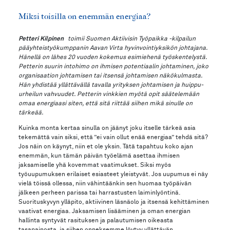
Miksi toisilla on enemmän energiaa?
Petteri Kilpinen
toimii Suomen Aktiivisin Työpaikka -kilpailun
pääyhteistyökumppanin Aavan Virta hyvinvointiyksikön johtajana.
Hänellä
on lähes 20 vuoden kokemus esimiehenä työskentelystä.
Petterin suurin intohimo on ihmisen potentiaalin johtaminen, joko
organisaation johtamisen tai itsensä johtamisen näkökulmasta.
Hän yhdistää yllättävällä tavalla yrityksen johtamisen ja huippu-
urheilun vahvuudet. Petterin vinkkien myötä opit säätelemään
omaa energiaasi siten, että sitä riittää siihen mikä sinulle on
tärkeää.
Kuinka monta kertaa sinulla on jäänyt joku itselle tärkeä asia
tekemättä vain siksi, että ”ei vain ollut enää energiaa” tehdä sitä?
Jos näin on käynyt, niin et ole yksin. Tätä tapahtuu koko ajan
enemmän, kun tämän päivän työelämä asettaa ihmisen
jaksamiselle yhä kovemmat vaatimukset. Siksi myös
työuupumuksen erilaiset esiasteet yleistyvät. Jos uupumus ei näy
vielä töissä ollessa, niin vähintäänkin sen huomaa työpäivän
jälkeen perheen parissa tai harrastusten laiminlyöntinä.
Suorituskyvyn ylläpito, aktiivinen läsnäolo ja itsensä kehittäminen
vaativat energiaa. Jaksamisen lisääminen ja oman energian
hallinta syntyvät rasituksen ja palautumisen oikeasta
tasapainosta, ja siihen onneksemme löytyy yllättävän