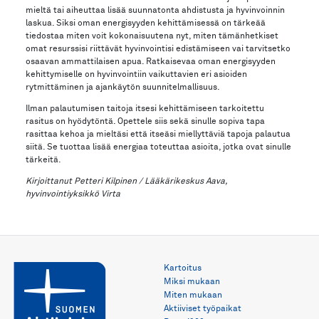
mieltä tai aiheuttaa lisää suunnatonta ahdistusta ja hyvinvoinnin
laskua. Siksi oman energisyyden kehittämisessä on tärkeää
tiedostaa miten voit kokonaisuutena nyt, miten tämänhetkiset
omat resurssisi riittävät hyvinvointisi edistämiseen vai tarvitsetko
osaavan ammattilaisen apua. Ratkaisevaa oman energisyyden
kehittymiselle on hyvinvointiin vaikuttavien eri asioiden
rytmittäminen ja ajankäytön suunnitelmallisuus.
Ilman palautumisen taitoja itsesi kehittämiseen tarkoitettu
rasitus on hyödytöntä. Opettele siis sekä sinulle sopiva tapa
rasittaa kehoa ja mieltäsi että itseäsi miellyttäviä tapoja palautua
siitä. Se tuottaa lisää energiaa toteuttaa asioita, jotka ovat sinulle
tärkeitä.
Kirjoittanut Petteri Kilpinen /
Lääkärikeskus Aava,
hyvinvointiyksikkö Virta
Kartoitus
Miksi mukaan
Miten mukaan
Aktiiviset työpaikat