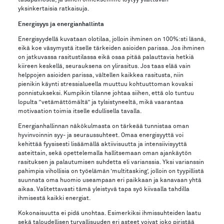
yksinkertaisia ratkaisuja.
Energisyys ja energianhallinta
Energisyydellä kuvataan olotilaa, jolloin ihminen on 100%:sti läsnä,
eikä koe väsymystä itselle tärkeiden asioiden parissa. Jos ihminen
on jatkuvassa rasitustilassa eikä osaa pitää palauttavia hetkiä
kiireen keskellä, seurauksena on ylirasitus. Jos taas elää vain
helppojen asioiden parissa, vältellen kaikkea rasitusta, niin
pienikin käynti stressialueella muuttuu kohtuuttoman kovaksi
ponnistukseksi. Kumpikin tilanne johtaa siihen, että olo tuntuu
lopulta ”vetämättömältä” ja tylsistyneeltä, mikä vaarantaa
motivaation toimia itselle edullisella tavalla.
Energianhallinnan näkökulmasta on tärkeää tunnistaa oman
hyvinvoinnin syy- ja seuraussuhteet. Omaa energisyyttä voi
kehittää fyysisesti lisäämällä aktiivisuutta ja intensiivisyyttä
asteittain, sekä opettelemalla hallitsemaan oman ajankäytön
rasituksen ja palautumisen suhdetta eli varianssia. Yksi varianssin
pahimpia vihollisia on työelämän ’multitasking’, jolloin on tyypillistä
suunnata oma huomio useampaan eri paikkaan ja kanavaan yhtä
aikaa. Valitettavasti tämä yleistyvä tapa syö kiivaalla tahdilla
ihmisestä kaikki energiat.
Kokonaisuutta ei pidä unohtaa. Esimerkiksi ihmissuhteiden laatu
sekä taloudellisen turvallisuuden eri asteet voivat joko piristää