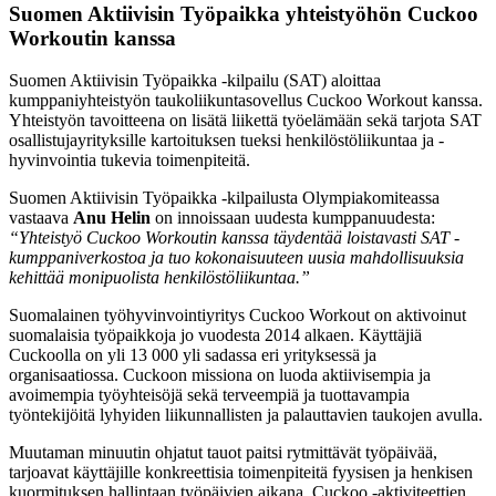
Suomen Aktiivisin Työpaikka yhteistyöhön Cuckoo
Workoutin kanssa
Suomen Aktiivisin Työpaikka -kilpailu (SAT) aloittaa
kumppaniyhteistyön taukoliikuntasovellus Cuckoo Workout kanssa.
Yhteistyön tavoitteena on lisätä liikettä työelämään sekä tarjota SAT
osallistujayrityksille kartoituksen tueksi henkilöstöliikuntaa ja -
hyvinvointia tukevia toimenpiteitä.
Suomen Aktiivisin Työpaikka -kilpailusta Olympiakomiteassa
vastaava
Anu Helin
on innoissaan uudesta kumppanuudesta:
“Yhteistyö Cuckoo Workoutin kanssa täydentää loistavasti SAT -
kumppaniverkostoa ja tuo kokonaisuuteen uusia mahdollisuuksia
kehittää monipuolista henkilöstöliikuntaa.”
Suomalainen työhyvinvointiyritys Cuckoo Workout on aktivoinut
suomalaisia työpaikkoja jo vuodesta 2014 alkaen. Käyttäjiä
Cuckoolla on yli 13 000 yli sadassa eri yrityksessä ja
organisaatiossa. Cuckoon missiona on luoda aktiivisempia ja
avoimempia työyhteisöjä sekä terveempiä ja tuottavampia
työntekijöitä lyhyiden liikunnallisten ja palauttavien taukojen avulla.
Muutaman minuutin ohjatut tauot paitsi rytmittävät työpäivää,
tarjoavat käyttäjille konkreettisia toimenpiteitä fyysisen ja henkisen
kuormituksen hallintaan työpäivien aikana. Cuckoo -aktiviteettien