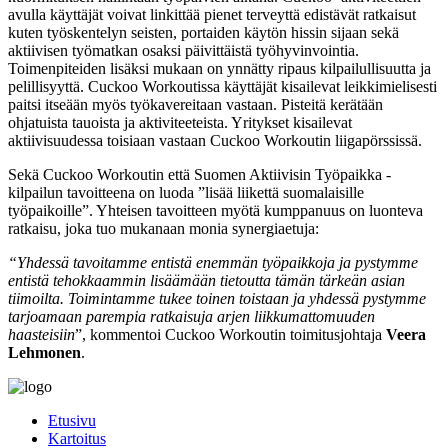
avulla käyttäjät voivat linkittää pienet terveyttä edistävät ratkaisut
kuten työskentelyn seisten, portaiden käytön hissin sijaan sekä
aktiivisen työmatkan osaksi päivittäistä työhyvinvointia.
Toimenpiteiden lisäksi mukaan on ynnätty ripaus kilpailullisuutta ja
pelillisyyttä. Cuckoo Workoutissa käyttäjät kisailevat leikkimielisesti
paitsi itseään myös työkavereitaan vastaan. Pisteitä kerätään
ohjatuista tauoista ja aktiviteeteista. Yritykset kisailevat
aktiivisuudessa toisiaan vastaan Cuckoo Workoutin liigapörssissä.
Sekä Cuckoo Workoutin että Suomen Aktiivisin Työpaikka -
kilpailun tavoitteena on luoda ”lisää liikettä suomalaisille
työpaikoille”. Yhteisen tavoitteen myötä kumppanuus on luonteva
ratkaisu, joka tuo mukanaan monia synergiaetuja:
“Yhdessä tavoitamme entistä enemmän työpaikkoja ja pystymme
entistä tehokkaammin lisäämään tietoutta tämän tärkeän asian
tiimoilta. Toimintamme tukee toinen toistaan ja yhdessä pystymme
tarjoamaan parempia ratkaisuja arjen liikkumattomuuden
haasteisiin
”, kommentoi Cuckoo Workoutin toimitusjohtaja
Veera
Lehmonen
.
Etusivu
Kartoitus