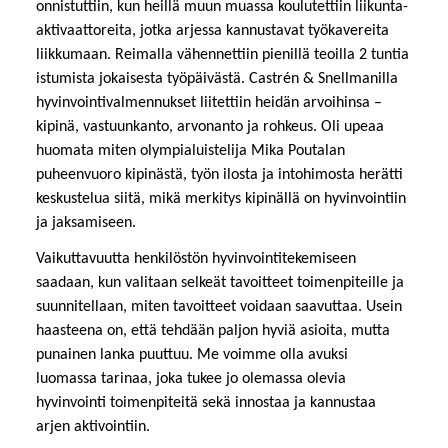
onnistuttiin, kun heillä muun muassa koulutettiin liikunta-
aktivaattoreita, jotka arjessa kannustavat työkavereita
liikkumaan. Reimalla vähennettiin pienillä teoilla 2 tuntia
istumista jokaisesta työpäivästä. Castrén & Snellmanilla
hyvinvointivalmennukset liitettiin heidän arvoihinsa –
kipinä, vastuunkanto, arvonanto ja rohkeus. Oli upeaa
huomata miten olympialuistelija Mika Poutalan
puheenvuoro kipinästä, työn ilosta ja intohimosta herätti
keskustelua siitä, mikä merkitys kipinällä on hyvinvointiin
ja jaksamiseen.
Vaikuttavuutta henkilöstön hyvinvointitekemiseen
saadaan, kun valitaan selkeät tavoitteet toimenpiteille ja
suunnitellaan, miten tavoitteet voidaan saavuttaa. Usein
haasteena on, että tehdään paljon hyviä asioita, mutta
punainen lanka puuttuu. Me voimme olla avuksi
luomassa tarinaa, joka tukee jo olemassa olevia
hyvinvointi toimenpiteitä sekä innostaa ja kannustaa
arjen aktivointiin.