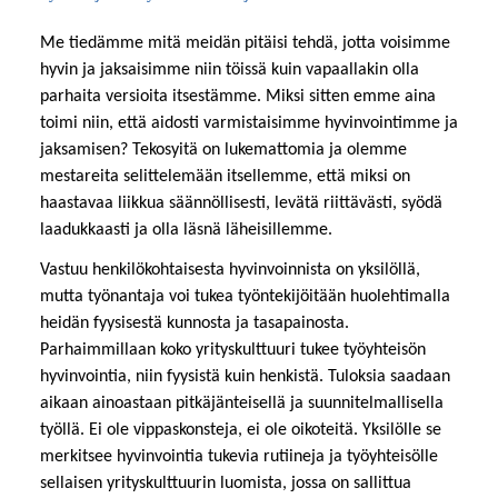
Me tiedämme mitä meidän pitäisi tehdä, jotta voisimme
hyvin ja jaksaisimme niin töissä kuin vapaallakin olla
parhaita versioita itsestämme. Miksi sitten emme aina
toimi niin, että aidosti varmistaisimme hyvinvointimme ja
jaksamisen? Tekosyitä on lukemattomia ja olemme
mestareita selittelemään itsellemme, että miksi on
haastavaa liikkua säännöllisesti, levätä riittävästi, syödä
laadukkaasti ja olla läsnä läheisillemme.
Vastuu henkilökohtaisesta hyvinvoinnista on yksilöllä,
mutta työnantaja voi tukea työntekijöitään huolehtimalla
heidän fyysisestä kunnosta ja tasapainosta.
Parhaimmillaan koko yrityskulttuuri tukee työyhteisön
hyvinvointia, niin fyysistä kuin henkistä. Tuloksia saadaan
aikaan ainoastaan pitkäjänteisellä ja suunnitelmallisella
työllä. Ei ole vippaskonsteja, ei ole oikoteitä. Yksilölle se
merkitsee hyvinvointia tukevia rutiineja ja työyhteisölle
sellaisen yrityskulttuurin luomista, jossa on sallittua