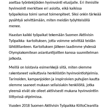
asettaa työntekijöiden hyvinvointi etusijalle. Eri ihmisille
hyvinvointi merkitsee eri asioita, eikä kaikissa
työpaikoissa toimi samat toimenpiteet. Siksi onkin tärkeää
pysähtyä selvittämään, miten meidän työyhteisöllä
menee.
Haastan kaikki työpaikat tekemään Suomen Aktiivisin
Työpaikka -kartoituksen, jotta voimme selvittää teidän
lähtötilanteen. Kartoituksen jälkeen laadimme yhdessä
Olympiakomitean asiantuntijoitten kanssa suunnitelman
jatkosta.
Meillä on loistavia esimerkkejä siitä, miten olemme
rakentaneet vaikuttavia henkilöstön hyvinvointiohjelmia.
Tarinoiden, kampanjoiden ja inspiroivien puhujien kautta
olemme saaneet mukaan sellaisiakin henkilöitä, jotka
yleensä eivät ole olleet aktiivisesti mukana hyvinvointiin
liittyvissä ohjelmissa.
Vuoden 2018 Suomen Aktiivisin Työpaikka KiiltoCleanilla