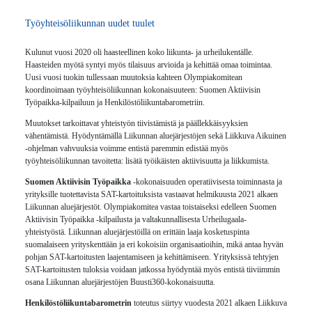
Työyhteisöliikunnan uudet tuulet
Kulunut vuosi 2020 oli haasteellinen koko liikunta- ja urheilukentälle.
Haasteiden myötä syntyi myös tilaisuus arvioida ja kehittää omaa toimintaa.
Uusi vuosi tuokin tullessaan muutoksia kahteen Olympiakomitean
koordinoimaan työyhteisöliikunnan kokonaisuuteen: Suomen Aktiivisin
Työpaikka-kilpailuun ja Henkilöstöliikuntabarometriin.
Muutokset tarkoittavat yhteistyön tiivistämistä ja päällekkäisyyksien
vähentämistä. Hyödyntämällä Liikunnan aluejärjestöjen sekä Liikkuva Aikuinen
-ohjelman vahvuuksia voimme entistä paremmin edistää myös
työyhteisöliikunnan tavoitetta: lisätä työikäisten aktiivisuutta ja liikkumista.
Suomen Aktiivisin Työpaikka
-kokonaisuuden operatiivisesta toiminnasta ja
yrityksille tuotettavista SAT-kartoituksista vastaavat helmikuusta 2021 alkaen
Liikunnan aluejärjestöt. Olympiakomitea vastaa toistaiseksi edelleen Suomen
Aktiivisin Työpaikka -kilpailusta ja valtakunnallisesta Urheilugaala-
yhteistyöstä. Liikunnan aluejärjestöillä on erittäin laaja kosketuspinta
suomalaiseen yrityskenttään ja eri kokoisiin organisaatioihin, mikä antaa hyvän
pohjan SAT-kartoitusten laajentamiseen ja kehittämiseen. Yrityksissä tehtyjen
SAT-kartoitusten tuloksia voidaan jatkossa hyödyntää myös entistä tiiviimmin
osana Liikunnan aluejärjestöjen Buusti360-kokonaisuutta.
Henkilöstöliikuntabarometrin
toteutus siirtyy vuodesta 2021 alkaen Liikkuva