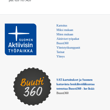
puh. 020 703 5420
Kartoitus
Miksi mukaan
Miten mukaan
Aktiiviset työpaikat
Buusti360
Yhteistyökumppanit
Tarinat
Yhteys
SAT-kartoitukset ja Suomen 
kattavinta henkilöstöliikuntaa 
toteuttaa Buusti360 - lue lisää:
Buusti360