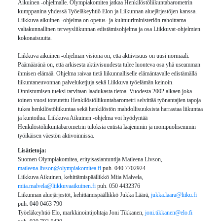
Aikuinen -ohjelmalle. Olympiakomitea jatkaa Henkilöstöliikuntabarometrin
kumppanina yhdessä Työeläkeyhtiö Elon ja Liikunnan aluejärjestöjen kanssa.
Liikkuva aikuinen -ohjelma on opetus- ja kulttuuriministeriön rahoittama
valtakunnallinen terveysliikunnan edistämisohjelma ja osa Liikkuvat-ohjelmien
kokonaisuutta.
Liikkuva aikuinen -ohjelman visiona on, että aktiivisuus on uusi normaali.
Päämääränä on, että arkisesta aktiivisuudesta tulee luonteva osa yhä useamman
ihmisen elämää. Ohjelma raivaa tietä liikunnalliselle elämäntavalle edistämällä
liikuntaneuvonnan palveluketjuja sekä Liikkuva työelämän keinoin.
Onnistumisen tueksi tarvitaan laadukasta tietoa. Vuodesta 2002 alkaen joka
toinen vuosi toteutettu Henkilöstöliikuntabarometri selvittää työnantajien tapoja
tukea henkilöstöliikuntaa sekä henkilöstön mahdollisuuksista harrastaa liikuntaa
ja kuntoilua. Liikkuva Aikuinen -ohjelma voi hyödyntää
Henkilöstöliikuntabarometrin tuloksia entistä laajemmin ja monipuolisemmin
työikäisen väestön aktivoinnissa.
Lisätietoja:
Suomen Olympiakomitea, erityisasiantuntija Matleena Livson,
matleena.livson@olympiakomitea.fi
puh. 040 7702924
Liikkuva Aikuinen, kehittämispäällikkö Miia Malvela,
miia.malvela@liikkuvaaikuinen.fi
puh. 050 4432376
Liikunnan aluejärjestöt, kehittämispäällikkö Jukka Läärä,
jukka.laara@liiku.fi
puh. 040 0463 790
Työeläkeyhtiö Elo, markkinointijohtaja Joni Tikkanen,
joni.tikkanen@elo.fi