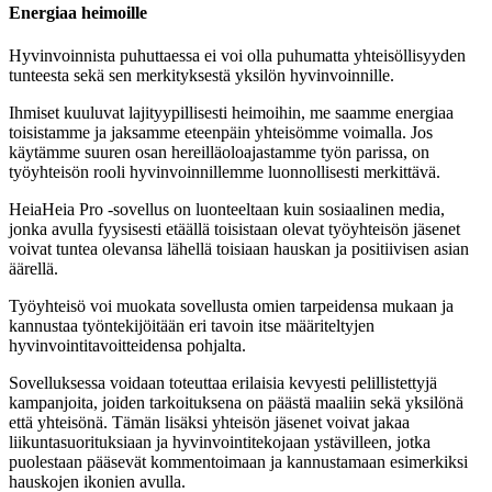
Energiaa heimoille
Hyvinvoinnista puhuttaessa ei voi olla puhumatta yhteisöllisyyden
tunteesta sekä sen merkityksestä yksilön hyvinvoinnille.
Ihmiset kuuluvat lajityypillisesti heimoihin, me saamme energiaa
toisistamme ja jaksamme eteenpäin yhteisömme voimalla. Jos
käytämme suuren osan hereilläoloajastamme työn parissa, on
työyhteisön rooli hyvinvoinnillemme luonnollisesti merkittävä.
HeiaHeia Pro -sovellus on luonteeltaan kuin sosiaalinen media,
jonka avulla fyysisesti etäällä toisistaan olevat työyhteisön jäsenet
voivat tuntea olevansa lähellä toisiaan hauskan ja positiivisen asian
äärellä.
Työyhteisö voi muokata sovellusta omien tarpeidensa mukaan ja
kannustaa työntekijöitään eri tavoin itse määriteltyjen
hyvinvointitavoitteidensa pohjalta.
Sovelluksessa voidaan toteuttaa erilaisia kevyesti pelillistettyjä
kampanjoita, joiden tarkoituksena on päästä maaliin sekä yksilönä
että yhteisönä. Tämän lisäksi yhteisön jäsenet voivat jakaa
liikuntasuorituksiaan ja hyvinvointitekojaan ystävilleen, jotka
puolestaan pääsevät kommentoimaan ja kannustamaan esimerkiksi
hauskojen ikonien avulla.