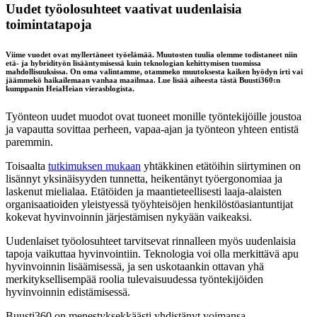
Uudet työolosuhteet vaativat uudenlaisia
toimintatapoja
Viime vuodet ovat myllertäneet työelämää. Muutosten tuulia olemme todistaneet niin
etä- ja hybridityön lisääntymisessä kuin teknologian kehittymisen tuomissa
mahdollisuuksissa. On oma valintamme, otammeko muutoksesta kaiken hyödyn irti vai
jäämmekö haikailemaan vanhaa maailmaa. Lue lisää aiheesta tästä Buusti360:n
kumppanin HeiaHeian vierasblogista.
Työnteon uudet muodot ovat tuoneet monille työntekijöille joustoa
ja vapautta sovittaa perheen, vapaa-ajan ja työnteon yhteen entistä
paremmin.
Toisaalta
tutkimuksen mukaan
yhtäkkinen etätöihin siirtyminen on
lisännyt yksinäisyyden tunnetta, heikentänyt työergonomiaa ja
laskenut mielialaa. Etätöiden ja maantieteellisesti laaja-alaisten
organisaatioiden yleistyessä työyhteisöjen henkilöstöasiantuntijat
kokevat hyvinvoinnin järjestämisen nykyään vaikeaksi.
Uudenlaiset työolosuhteet tarvitsevat rinnalleen myös uudenlaisia
tapoja vaikuttaa hyvinvointiin. Teknologia voi olla merkittävä apu
hyvinvoinnin lisäämisessä, ja sen uskotaankin ottavan yhä
merkityksellisempää roolia tulevaisuudessa työntekijöiden
hyvinvoinnin edistämisessä.
Buusti360 on menestyksekkäästi yhdistänyt voimansa