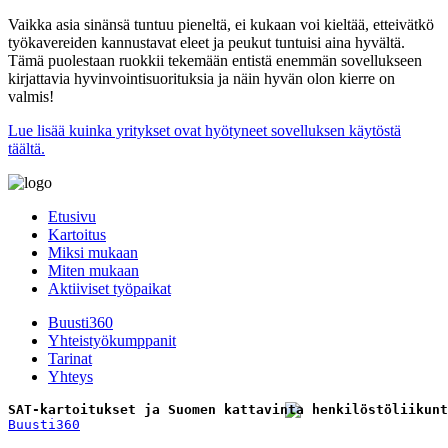
Vaikka asia sinänsä tuntuu pieneltä, ei kukaan voi kieltää, etteivätkö
työkavereiden kannustavat eleet ja peukut tuntuisi aina hyvältä.
Tämä puolestaan ruokkii tekemään entistä enemmän sovellukseen
kirjattavia hyvinvointisuorituksia ja näin hyvän olon kierre on
valmis!
Lue lisää kuinka yritykset ovat hyötyneet sovelluksen käytöstä
täältä.
Etusivu
Kartoitus
Miksi mukaan
Miten mukaan
Aktiiviset työpaikat
Buusti360
Yhteistyökumppanit
Tarinat
Yhteys
SAT-kartoitukset ja Suomen kattavinta henkilöstöliikunt
Buusti360