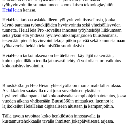
työhyvinvointiin suuntautuneen suomalaisen teknologiayhtiön
HeiaHeia
n kanssa.
HeiaHeia tarjoaa asiakkailleen työhyvinvointisovellusta, jonka
käyttö parantaa työntekijöiden hyvinvointia sekä yhteisöllisyyden
tunnetta. HeiaHeia Pro -sovellus innostaa työyhteisöjä liikkumaan
sekä yksin että yhdessä hyvinvointikampanjoiden buustaamana,
tekemään pieniä hyvinvointitekoja pitkin päivää sekä kannustamaan
työkavereita heidän tekemistään suorituksista.
HeiaHeian tarkoituksena on herätellä sen käyttäjät näkemään,
kuinka pienilläkin teoilla jatkuvasti tehtynä voi olla suuri vaikutus
kokonaishyvinvointiin.
Buusti360:n ja HeiaHeian yhteistyöllä on monia mahdollisuuksia.
Asiakkaiden saatavilla ovat joko sovelluksen yksittäiset
hyvinvointikampanjat tai kokonaisvaltaisempi ohjelmatoteutus, jossa
vuoden aikana yhdistetään Buusti360:n mittaukset, luennot ja
lajikokeilut HeiaHeian digitaaliseen alustaan ja kampanjoihin.
Tällä tavoin tavoittaa koko henkilöstön innostavalla ja
kustannustehokkaalla tavalla ihmisten jokapäiväisessä arjessa.