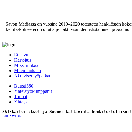
Savon Mediassa on vuosina 2019–2020 toteutettu henkilöstön kokonai
kehityskohteena on ollut arjen aktiivisuuden edistäminen ja säännö
Etusivu
Kartoitus
Miksi mukaan
Miten mukaan
Aktiiviset työpaikat
Buusti360
Yhteistyökumppanit
Tarinat
Yhteys
SAT-kartoitukset ja Suomen kattavinta henkilöstöliikunt
Buusti360
Tilaa uutiskirje