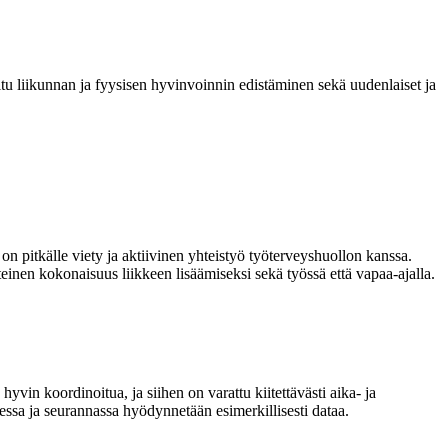
tu liikunnan ja fyysisen hyvinvoinnin edistäminen sekä uudenlaiset ja
a on pitkälle viety ja aktiivinen yhteistyö työterveyshuollon kanssa.
tteinen kokonaisuus liikkeen lisäämiseksi sekä työssä että vapaa-ajalla.
yvin koordinoitua, ja siihen on varattu kiitettävästi aika- ja
essa ja seurannassa hyödynnetään esimerkillisesti dataa.