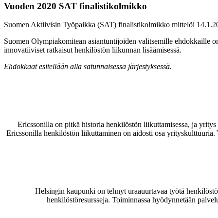
Vuoden 2020 SAT finalistikolmikko
Suomen Aktiivisin Työpaikka (SAT) finalistikolmikko mittelöi 14.1.202
Suomen Olympiakomitean asiantuntijoiden valitsemille ehdokkaille on S
innovatiiviset ratkaisut henkilöstön liikunnan lisäämisessä.
Ehdokkaat esitellään alla satunnaisessa järjestyksessä.
Ericssonilla on pitkä historia henkilöstön liikuttamisessa, ja yrity
Ericssonilla henkilöstön liikuttaminen on aidosti osa yrityskulttuuria.
Helsingin kaupunki on tehnyt uraauurtavaa työtä henkilöstönsä
henkilöstöresursseja. Toiminnassa hyödynnetään palvelui