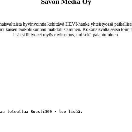
Savon Media Oy
svaltaista hyvinvointia kehittävä HEVI-hanke yhteistyössä paikallisen
nmukaisen taukoliikunnan mahdollistaminen. Kokonaisvaltaisessa toimin
lisäksi liittyneet myös ravitsemus, uni sekä palautuminen.
aa toteuttaa Buusti360 - lue lisää: