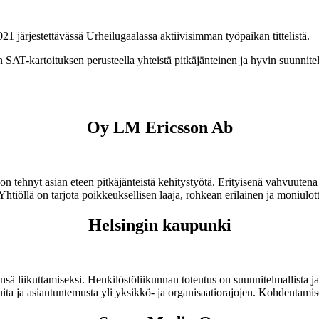
1 järjestettävässä Urheilugaalassa aktiivisimman työpaikan tittelistä.
AT-kartoituksen perusteella yhteistä pitkäjänteinen ja hyvin suunnitel
Oy LM Ericsson Ab
s on tehnyt asian eteen pitkäjänteistä kehitystyötä. Erityisenä vahvuuten
 Yhtiöllä on tarjota poikkeuksellisen laaja, rohkean erilainen ja moniulo
Helsingin kaupunki
 liikuttamiseksi. Henkilöstöliikunnan toteutus on suunnitelmallista ja h
ta ja asiantuntemusta yli yksikkö- ja organisaatiorajojen. Kohdentamis