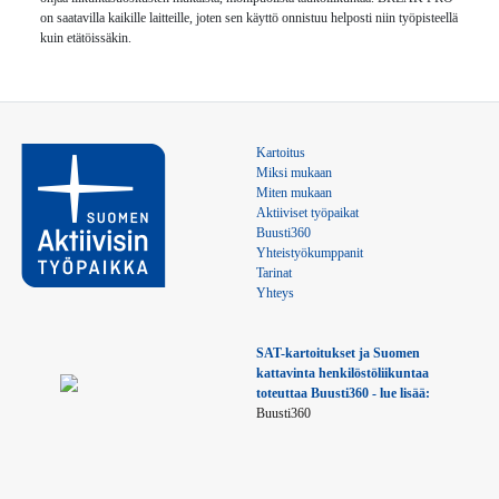
on saatavilla kaikille laitteille, joten sen käyttö onnistuu helposti niin työpisteellä
kuin etätöissäkin.
Kartoitus
Miksi mukaan
Miten mukaan
Aktiiviset työpaikat
Buusti360
Yhteistyökumppanit
Tarinat
Yhteys
SAT-kartoitukset ja Suomen 
kattavinta henkilöstöliikuntaa 
toteuttaa Buusti360 - lue lisää:
Buusti360