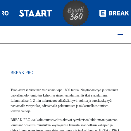
menu
BREAK PRO
Työn ääressä vietetään vuosittain jopa 1800 tuntia. Näyttöpäätetyö ja staattinen
paikallaanolo jumiuttaa kehon ja aineenvaihdunnan lisäksi ajattelumme.
Liikunnalliset 1-2 min mikrotauot edistävät hyvinvointia ja suorituskykyä
nostamalla vireystilaa, edistämällä palautumista ja taklaamalla istumisen
terveyshaittoja.
BREAK PRO -taukoliikuntasovellus aktivoi työyhteisöä liikkumaan työnteon
lomassa! Sovellus muistuttaa käyttäjäänsä tauoista säännöllisin väliajoin ja
ohjaa liikuntasuositusten mukaista, monipuolista taukoliikuntaa. BREAK PRO