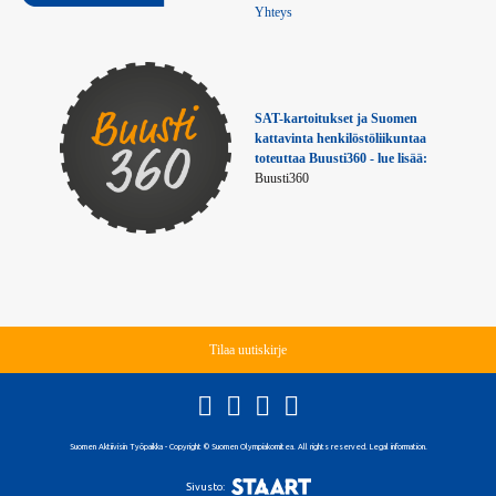
Yhteys
SAT-kartoitukset ja Suomen 
kattavinta henkilöstöliikuntaa 
toteuttaa Buusti360 - lue lisää:
Buusti360
Tilaa uutiskirje
Suomen Aktiivisin Työpaikka - Copyright © Suomen Olympiakomitea. All rights reserved. Legal information.
Sivusto: