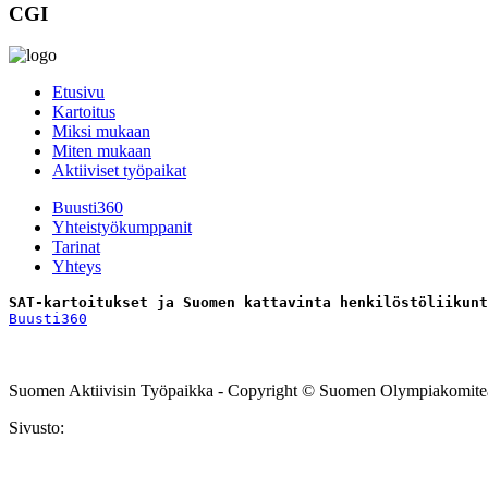
CGI
Etusivu
Kartoitus
Miksi mukaan
Miten mukaan
Aktiiviset työpaikat
Buusti360
Yhteistyökumppanit
Tarinat
Yhteys
SAT-kartoitukset ja Suomen kattavinta henkilöstöliikunt
Buusti360
Tilaa uutiskirje
Suomen Aktiivisin Työpaikka - Copyright © Suomen Olympiakomitea. 
Sivusto: