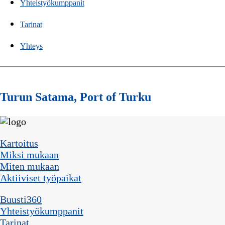
Yhteistyökumppanit
Tarinat
Yhteys
Turun Satama, Port of Turku
Kartoitus
Miksi mukaan
Miten mukaan
Aktiiviset työpaikat
Buusti360
Yhteistyökumppanit
Tarinat