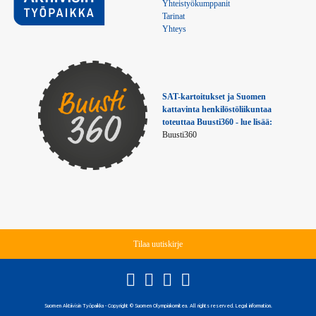
Yhteistyökumppanit
Tarinat
Yhteys
SAT-kartoitukset ja Suomen 
kattavinta henkilöstöliikuntaa 
toteuttaa Buusti360 - lue lisää:
Buusti360
Tilaa uutiskirje
Suomen Aktiivisin Työpaikka - Copyright © Suomen Olympiakomitea. All rights reserved. Legal information.